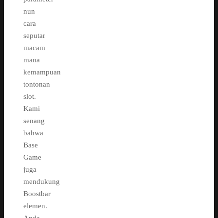
nun
cara
seputar
macam
mana
kemampuan
tontonan
slot.
Kami
senang
bahwa
Base
Game
juga
mendukung
Boostbar
elemen.