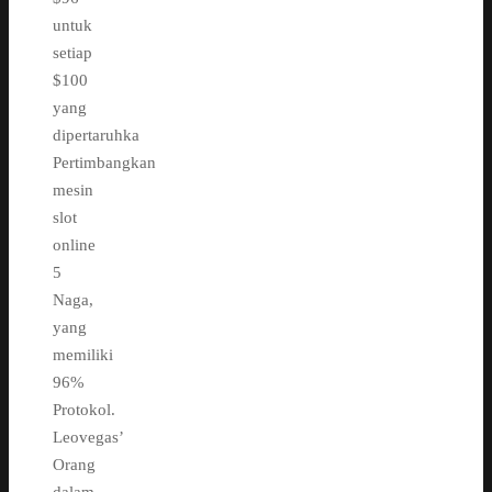
untuk
setiap
$100
yang
dipertaruhka
Pertimbangkan
mesin
slot
online
5
Naga,
yang
memiliki
96%
Protokol.
Leovegas’
Orang