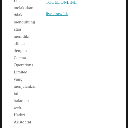
Ltd
TOGEL ONLINE
melakukan
live draw hk
tidak
mendukung
atau
memiliki
afiliasi
dengan
Catena
Operations
Limited,
yang
menjalankan
ini
halaman
web.
Hadiri
Aristocrat