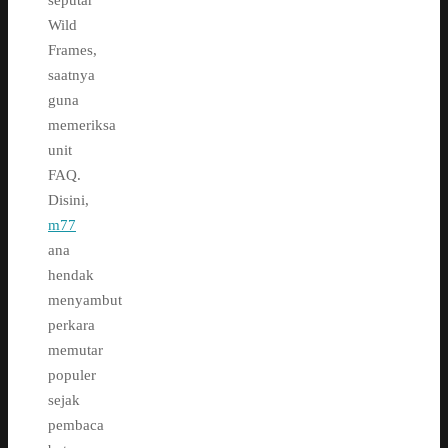
seputar
Wild
Frames,
saatnya
guna
memeriksa
unit
FAQ.
Disini,
m77
ana
hendak
menyambut
perkara
memutar
populer
sejak
pembaca