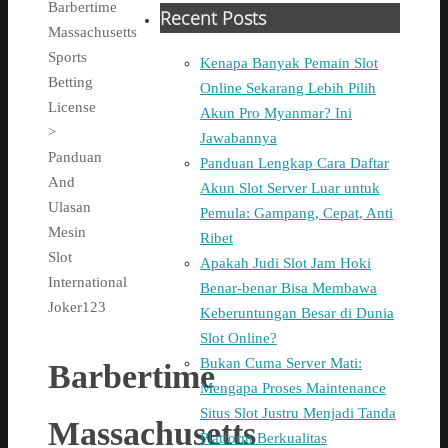
Barbertime
Recent Posts
Massachusetts
Sports
Kenapa Banyak Pemain Slot
Betting
Online Sekarang Lebih Pilih
License
Akun Pro Myanmar? Ini
>
Jawabannya
Panduan
Panduan Lengkap Cara Daftar
And
Akun Slot Server Luar untuk
Ulasan
Pemula: Gampang, Cepat, Anti
Mesin
Ribet
Slot
Apakah Judi Slot Jam Hoki
International
Benar-benar Bisa Membawa
Joker123
Keberuntungan Besar di Dunia
Slot Online?
Bukan Cuma Server Mati:
Barbertime
Mengapa Proses Maintenance
Situs Slot Justru Menjadi Tanda
Massachusetts
Platform Berkualitas