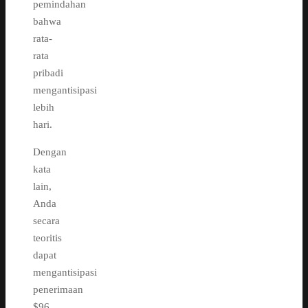
pemindahan
bahwa
rata-
rata
pribadi
mengantisipasi
lebih
hari.
Dengan
kata
lain,
Anda
secara
teoritis
dapat
mengantisipasi
penerimaan
$96