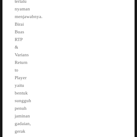
terlalu
nyaman
menjawabnya.
Birai
Buas
RTP
&
Varians
Return
to
Player
yaitu
bentuk
sungguh
penuh
jaminan
gadaian,
gerak