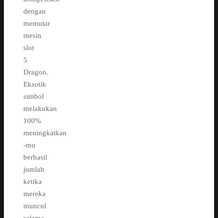
dengan
memutar
mesin
slot
5
Dragon.
Eksotik
simbol
melakukan
100%
meningkatkan
-mu
berhasil
jumlah
ketika
mereka
muncul