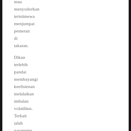
mau
menyodorkan
teristimewa
menjumpai
pemeran
di
takaran.
Dikau
terlebih
pandai
membayangi
keefisienan
melalaikan
imbalan
volatilitas.
Terkait
ialah
parameter