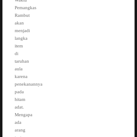
Waktu
Pemangkas
Rambut
akan
menjadi
langka
item
di
taruhan
aula
karena
penekanannya
pada
hitam
adat.
Mengapa
ada
arang