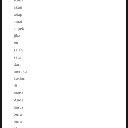
Anda
akan
tetap
amat
capek
jika
itu
salah
satu
dari
mereka
kasino
di
mana
Anda
harus
buru-
buru